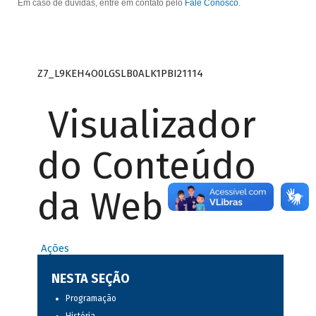
Em caso de dúvidas, entre em contato pelo
Fale Conosco
.
Z7_L9KEH4O0LGSLB0ALK1PBI21114
Visualizador
do Conteúdo
da Web
Ações
NESTA SEÇÃO
Programação