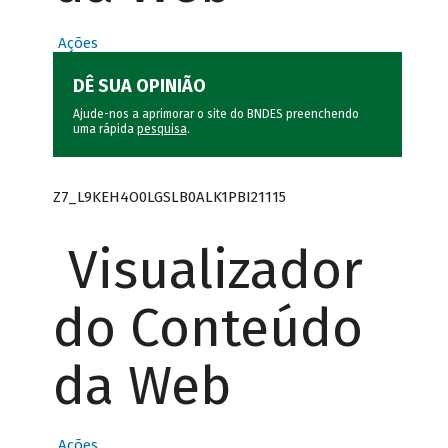
Ações
DÊ SUA OPINIÃO
Ajude-nos a aprimorar o site do BNDES preenchendo
uma rápida
pesquisa
.
Z7_L9KEH4O0LGSLB0ALK1PBI21115
Visualizador
do Conteúdo
da Web
Ações