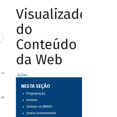
Visualizador
do
Conteúdo
da Web
, ou
Ações
NESTA SEÇÃO
Programação
s de
História
Quintas no BNDES
Sextas instrumentais