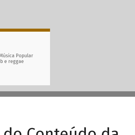
 Música Popular
ub e reggae
r do Conteúdo da