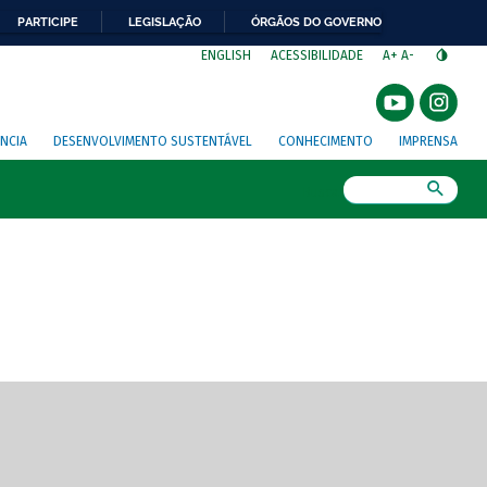
PARTICIPE
LEGISLAÇÃO
ÓRGÃOS DO GOVERNO
⁣
ENGLISH
ACESSIBILIDADE
A+
A-
NCIA
DESENVOLVIMENTO SUSTENTÁVEL
CONHECIMENTO
IMPRENSA
Busca
gem de tela