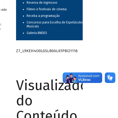
Reserva de ingressos
Filmes e festivais de cinema
s não
Receba a programação
Concursos para Escolha de Espetáculos
o
Musicais
r
Galeria BNDES
Z7_L9KEH4O0LGSLB0ALK1PBI21116
Visualizador
do
Conteúdo