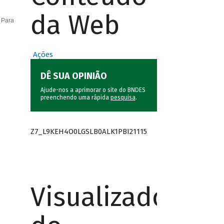
da Web
 Para
Ações
DÊ SUA OPINIÃO
Ajude-nos a aprimorar o site do BNDES
preenchendo uma rápida
pesquisa
.
Z7_L9KEH4O0LGSLB0ALK1PBI21115
Visualizador