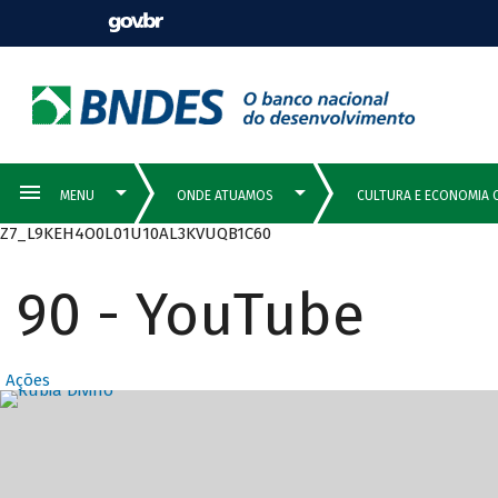
Z7_L9KEH4O0L01U10AL3KVUQB1C60
90 - YouTube
Ações
Destaques Prin