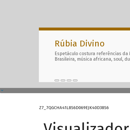
Rúbia Divino
Espetáculo costura referências da
Brasileira, música africana, soul, d
Z7_7QGCHA41L8S6D069EJK40D38S6
Visualizado