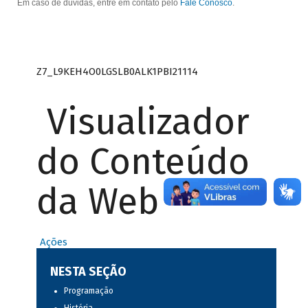
Em caso de dúvidas, entre em contato pelo
Fale Conosco
.
Z7_L9KEH4O0LGSLB0ALK1PBI21114
Visualizador
do Conteúdo
da Web
Ações
NESTA SEÇÃO
Programação