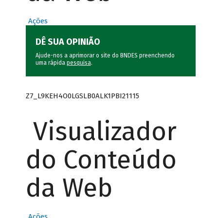
Ações
DÊ SUA OPINIÃO
Ajude-nos a aprimorar o site do BNDES preenchendo
uma rápida
pesquisa
.
Z7_L9KEH4O0LGSLB0ALK1PBI21115
Visualizador
do Conteúdo
da Web
Ações