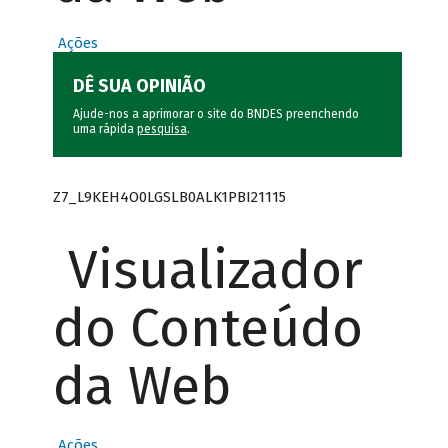
Ações
DÊ SUA OPINIÃO
Ajude-nos a aprimorar o site do BNDES preenchendo
uma rápida
pesquisa
.
Z7_L9KEH4O0LGSLB0ALK1PBI21115
Visualizador
do Conteúdo
da Web
Ações