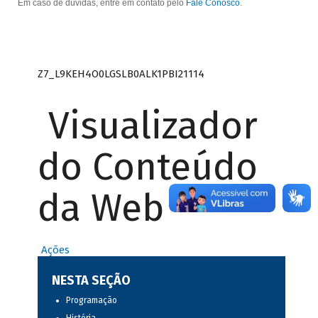
Em caso de dúvidas, entre em contato pelo
Fale Conosco
.
Z7_L9KEH4O0LGSLB0ALK1PBI21114
Visualizador
do Conteúdo
da Web
Ações
NESTA SEÇÃO
Programação