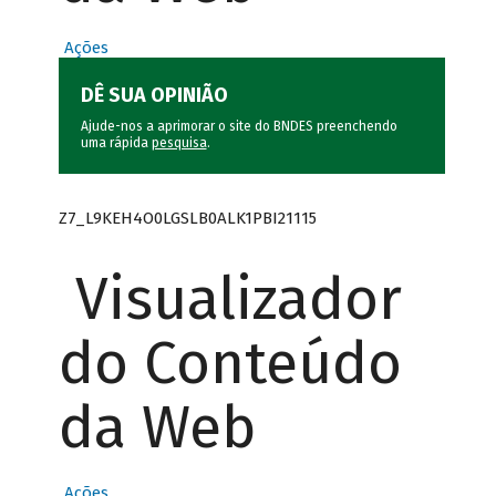
Ações
DÊ SUA OPINIÃO
Ajude-nos a aprimorar o site do BNDES preenchendo
uma rápida
pesquisa
.
Z7_L9KEH4O0LGSLB0ALK1PBI21115
Visualizador
do Conteúdo
da Web
Ações