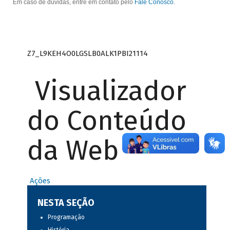
Em caso de dúvidas, entre em contato pelo
Fale Conosco
.
Z7_L9KEH4O0LGSLB0ALK1PBI21114
Visualizador
do Conteúdo
da Web
Ações
NESTA SEÇÃO
Programação