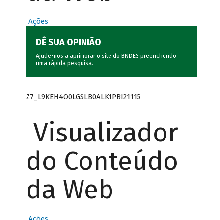
Ações
DÊ SUA OPINIÃO
Ajude-nos a aprimorar o site do BNDES preenchendo
uma rápida
pesquisa
.
Z7_L9KEH4O0LGSLB0ALK1PBI21115
Visualizador
do Conteúdo
da Web
Ações