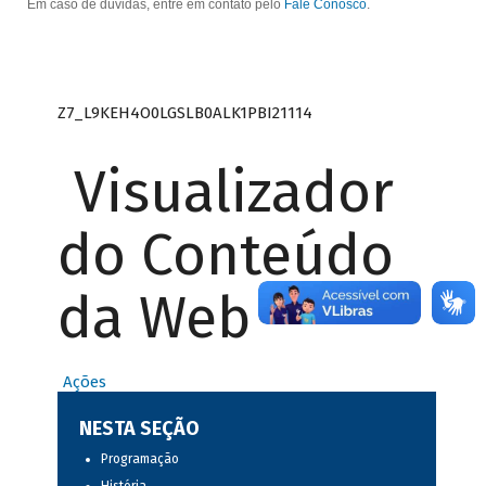
Em caso de dúvidas, entre em contato pelo
Fale Conosco
.
Z7_L9KEH4O0LGSLB0ALK1PBI21114
Visualizador
do Conteúdo
da Web
Ações
NESTA SEÇÃO
Programação