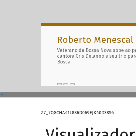
Roberto Menescal
Veterano da Bossa Nova sobe ao p
cantora Cris Delanno e seu trio par
Bossa.
Z7_7QGCHA41L8S6D069EJK40D38S6
Visualizado