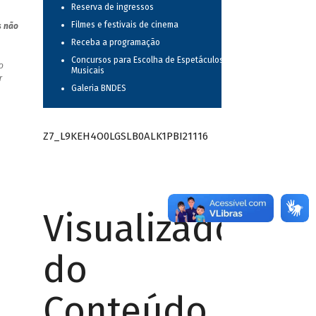
Reserva de ingressos
Filmes e festivais de cinema
s não
Receba a programação
Concursos para Escolha de Espetáculos
o
Musicais
r
Galeria BNDES
Z7_L9KEH4O0LGSLB0ALK1PBI21116
Visualizador
do
Conteúdo