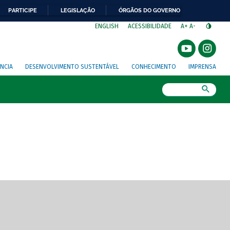
PARTICIPE
LEGISLAÇÃO
ÓRGÃOS DO GOVERNO
⁣
ENGLISH
ACESSIBILIDADE
A+
A-
NCIA
DESENVOLVIMENTO SUSTENTÁVEL
CONHECIMENTO
IMPRENSA
Busca
gem de tela