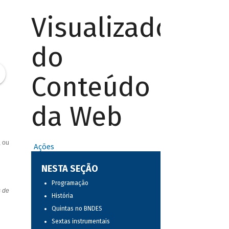
Visualizador
do
Conteúdo
da Web
, ou
Ações
NESTA SEÇÃO
Programação
s de
História
Quintas no BNDES
Sextas instrumentais