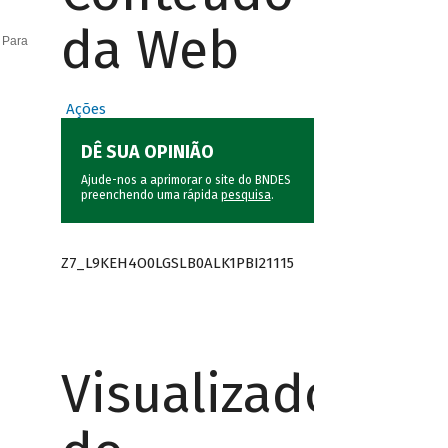
da Web
 Para
Ações
DÊ SUA OPINIÃO
Ajude-nos a aprimorar o site do BNDES
preenchendo uma rápida
pesquisa
.
Z7_L9KEH4O0LGSLB0ALK1PBI21115
Visualizador