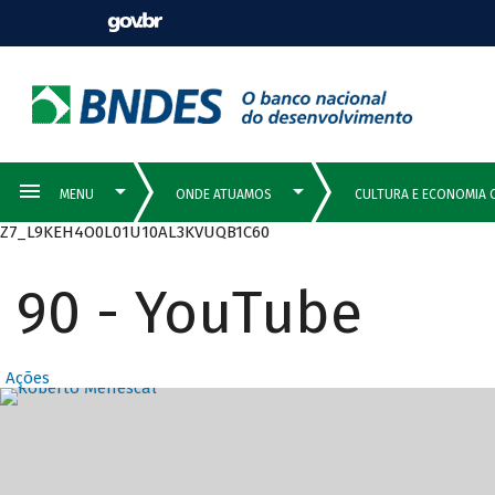
Z7_L9KEH4O0L01U10AL3KVUQB1C60
90 - YouTube
Ações
Destaques Prin