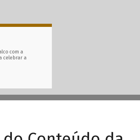
alco com a
a celebrar a
r do Conteúdo da