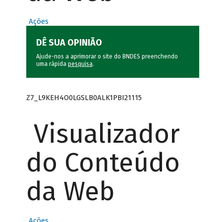
Ações
DÊ SUA OPINIÃO
Ajude-nos a aprimorar o site do BNDES preenchendo
uma rápida
pesquisa
.
Z7_L9KEH4O0LGSLB0ALK1PBI21115
Visualizador
do Conteúdo
da Web
Ações