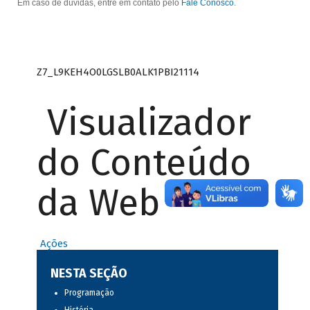
Em caso de dúvidas, entre em contato pelo
Fale Conosco
.
Z7_L9KEH4O0LGSLB0ALK1PBI21114
Visualizador
do Conteúdo
da Web
Ações
NESTA SEÇÃO
Programação