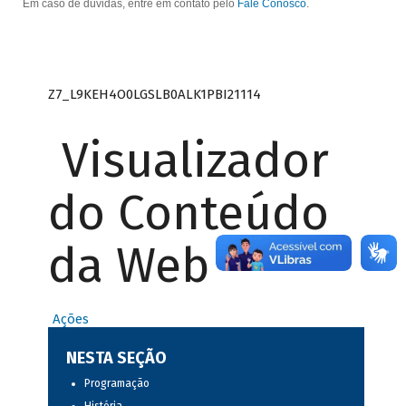
Em caso de dúvidas, entre em contato pelo
Fale Conosco
.
Z7_L9KEH4O0LGSLB0ALK1PBI21114
Visualizador
do Conteúdo
da Web
Ações
NESTA SEÇÃO
Programação