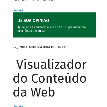
Ações
DÊ SUA OPINIÃO
Ajude-nos a aprimorar o site do BNDES preenchendo
uma rápida
pesquisa
.
Z7_L9KEH4O0LGSLB0ALK1PBI21115
Visualizador
do Conteúdo
da Web
Ações