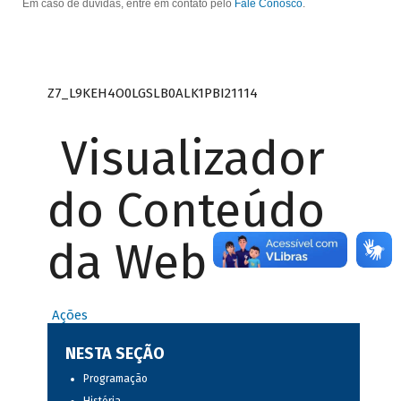
Em caso de dúvidas, entre em contato pelo
Fale Conosco
.
Z7_L9KEH4O0LGSLB0ALK1PBI21114
Visualizador
do Conteúdo
da Web
Ações
NESTA SEÇÃO
Programação