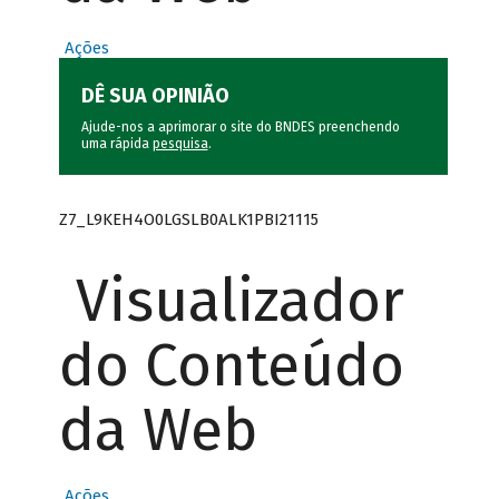
Ações
DÊ SUA OPINIÃO
Ajude-nos a aprimorar o site do BNDES preenchendo
uma rápida
pesquisa
.
Z7_L9KEH4O0LGSLB0ALK1PBI21115
Visualizador
do Conteúdo
da Web
Ações