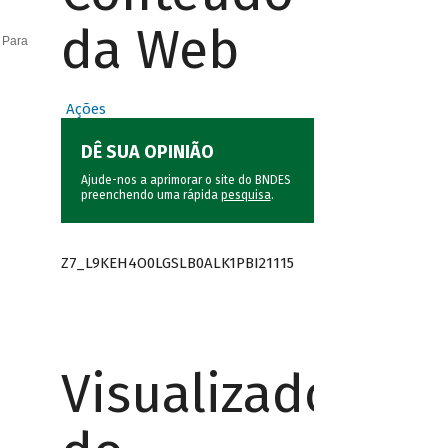
da Web
 Para
Ações
DÊ SUA OPINIÃO
Ajude-nos a aprimorar o site do BNDES
preenchendo uma rápida
pesquisa
.
Z7_L9KEH4O0LGSLB0ALK1PBI21115
Visualizador