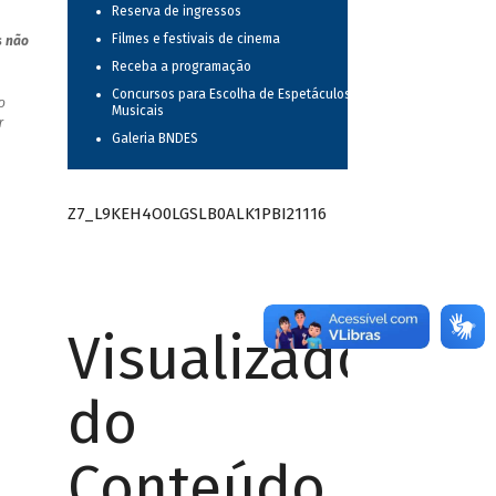
Reserva de ingressos
Filmes e festivais de cinema
s não
Receba a programação
Concursos para Escolha de Espetáculos
o
Musicais
r
Galeria BNDES
Z7_L9KEH4O0LGSLB0ALK1PBI21116
Visualizador
do
Conteúdo