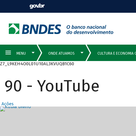
Z7_L9KEH4O0L01U10AL3KVUQB1C60
90 - YouTube
Ações
Destaques Prin