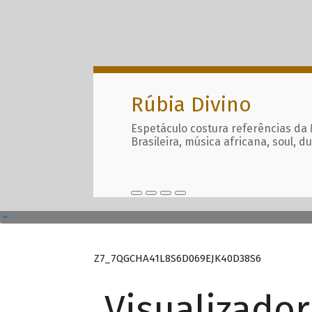
Rúbia Divino
Espetáculo costura referências da
Brasileira, música africana, soul, d
Z7_7QGCHA41L8S6D069EJK40D38S6
Visualizado