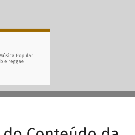
 Música Popular
ub e reggae
r do Conteúdo da