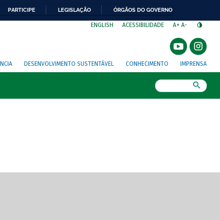
PARTICIPE
LEGISLAÇÃO
ÓRGÃOS DO GOVERNO
⁣
ENGLISH
ACESSIBILIDADE
A+
A-
NCIA
DESENVOLVIMENTO SUSTENTÁVEL
CONHECIMENTO
IMPRENSA
Busca
gem de tela