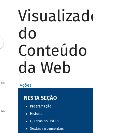
Visualizador
do
Conteúdo
da Web
, ou
Ações
NESTA SEÇÃO
Programação
s de
História
Quintas no BNDES
Sextas instrumentais