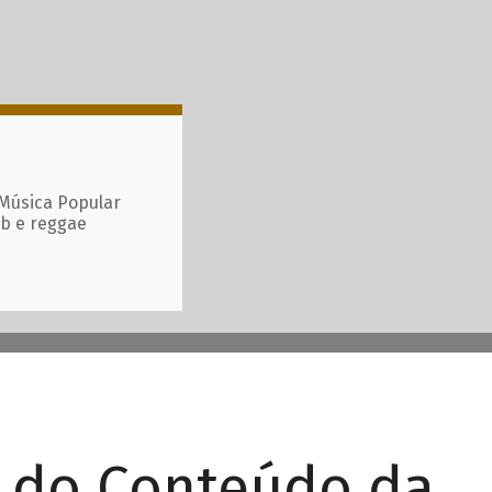
 Música Popular
ub e reggae
r do Conteúdo da