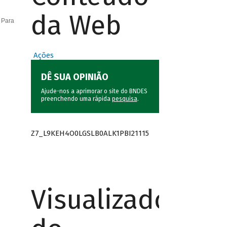
da Web
 Para
Ações
DÊ SUA OPINIÃO
Ajude-nos a aprimorar o site do BNDES
preenchendo uma rápida
pesquisa
.
Z7_L9KEH4O0LGSLB0ALK1PBI21115
Visualizador