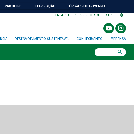
PARTICIPE
LEGISLAÇÃO
ÓRGÃOS DO GOVERNO
⁣
ENGLISH
ACESSIBILIDADE
A+
A-
NCIA
DESENVOLVIMENTO SUSTENTÁVEL
CONHECIMENTO
IMPRENSA
Busca
gem de tela