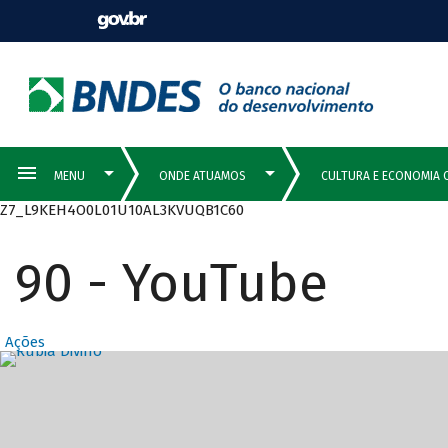
Z7_L9KEH4O0L01U10AL3KVUQB1C60
90 - YouTube
Ações
Destaques Prin