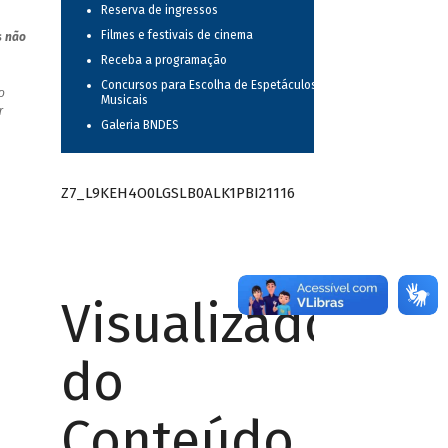
Reserva de ingressos
Filmes e festivais de cinema
s não
Receba a programação
Concursos para Escolha de Espetáculos
o
Musicais
r
Galeria BNDES
Z7_L9KEH4O0LGSLB0ALK1PBI21116
Visualizador
do
Conteúdo