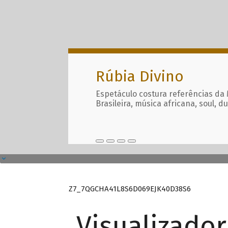
Rúbia Divino
Espetáculo costura referências da
Brasileira, música africana, soul, d
Z7_7QGCHA41L8S6D069EJK40D38S6
Visualizado