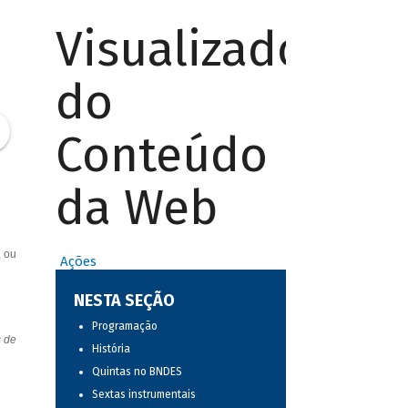
Visualizador
do
Conteúdo
da Web
, ou
Ações
NESTA SEÇÃO
Programação
s de
História
Quintas no BNDES
Sextas instrumentais