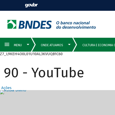
Z7_L9KEH4O0L01U10AL3KVUQB1C60
90 - YouTube
Ações
Destaques Prin