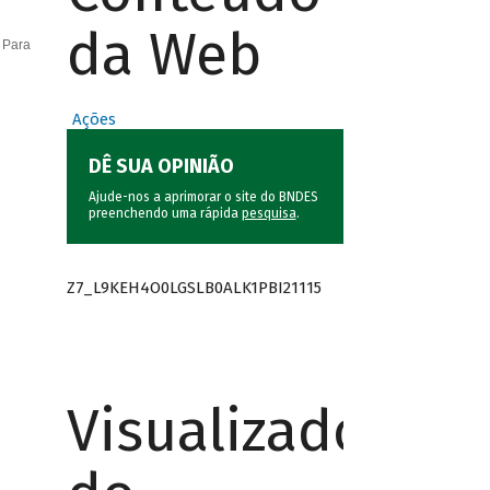
da Web
 Para
Ações
DÊ SUA OPINIÃO
Ajude-nos a aprimorar o site do BNDES
preenchendo uma rápida
pesquisa
.
Z7_L9KEH4O0LGSLB0ALK1PBI21115
Visualizador