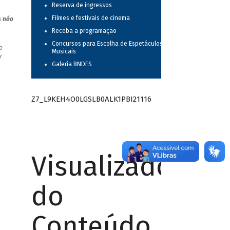
Reserva de ingressos
Filmes e festivais de cinema
s não
Receba a programação
Concursos para Escolha de Espetáculos
o
Musicais
r
Galeria BNDES
Z7_L9KEH4O0LGSLB0ALK1PBI21116
Visualizador
do
Conteúdo