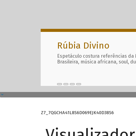
Rúbia Divino
Espetáculo costura referências da
Brasileira, música africana, soul, d
Z7_7QGCHA41L8S6D069EJK40D38S6
Visualizado