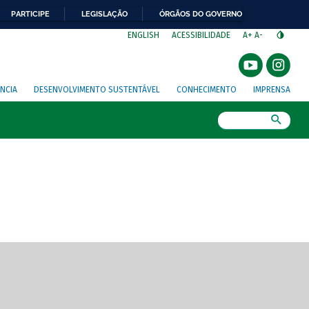
PARTICIPE
LEGISLAÇÃO
ÓRGÃOS DO GOVERNO
⁣
ENGLISH
ACESSIBILIDADE
A+
A-
NCIA
DESENVOLVIMENTO SUSTENTÁVEL
CONHECIMENTO
IMPRENSA
Busca
gem de tela