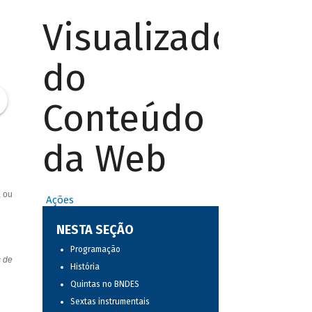
Visualizador
do
Conteúdo
da Web
, ou
Ações
NESTA SEÇÃO
Programação
s de
História
Quintas no BNDES
Sextas instrumentais