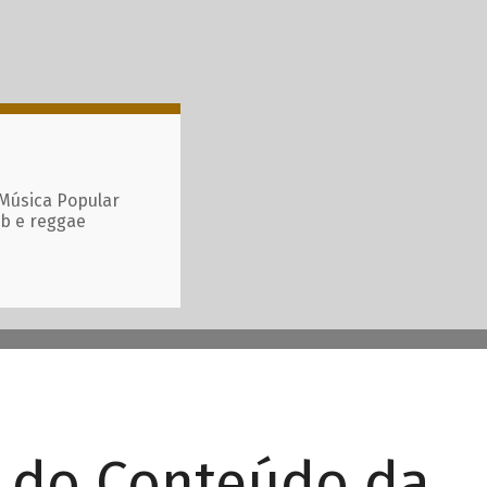
 Música Popular
ub e reggae
r do Conteúdo da