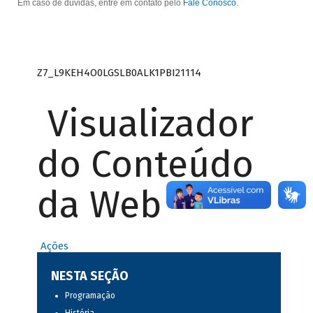
Em caso de dúvidas, entre em contato pelo
Fale Conosco
.
Z7_L9KEH4O0LGSLB0ALK1PBI21114
Visualizador
do Conteúdo
da Web
Ações
NESTA SEÇÃO
Programação