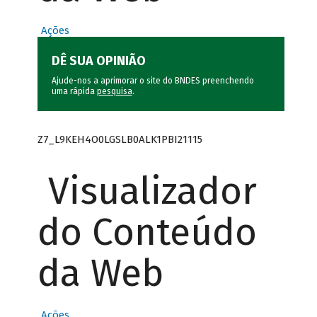
Ações
DÊ SUA OPINIÃO
Ajude-nos a aprimorar o site do BNDES preenchendo
uma rápida
pesquisa
.
Z7_L9KEH4O0LGSLB0ALK1PBI21115
Visualizador
do Conteúdo
da Web
Ações