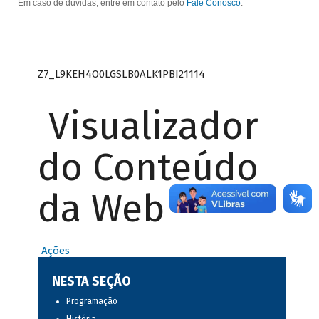
Em caso de dúvidas, entre em contato pelo
Fale Conosco
.
Z7_L9KEH4O0LGSLB0ALK1PBI21114
Visualizador
do Conteúdo
da Web
Ações
NESTA SEÇÃO
Programação