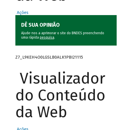
Ações
DÊ SUA OPINIÃO
Ajude-nos a aprimorar o site do BNDES preenchendo
uma rápida
pesquisa
.
Z7_L9KEH4O0LGSLB0ALK1PBI21115
Visualizador
do Conteúdo
da Web
Ações