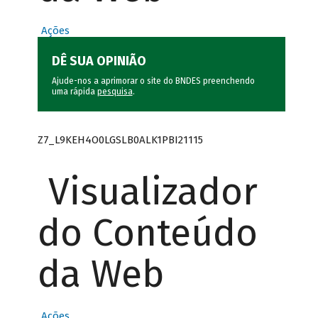
Ações
DÊ SUA OPINIÃO
Ajude-nos a aprimorar o site do BNDES preenchendo
uma rápida
pesquisa
.
Z7_L9KEH4O0LGSLB0ALK1PBI21115
Visualizador
do Conteúdo
da Web
Ações