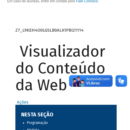
Em caso de dúvidas, entre em contato pelo
Fale Conosco
.
Z7_L9KEH4O0LGSLB0ALK1PBI21114
Visualizador
do Conteúdo
da Web
Ações
NESTA SEÇÃO
Programação