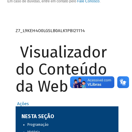
Em caso de dúvidas, entre em contato pelo
Fale Conosco
.
Z7_L9KEH4O0LGSLB0ALK1PBI21114
Visualizador
do Conteúdo
da Web
Ações
NESTA SEÇÃO
Programação