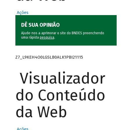
Ações
DÊ SUA OPINIÃO
Ajude-nos a aprimorar o site do BNDES preenchendo
uma rápida
pesquisa
.
Z7_L9KEH4O0LGSLB0ALK1PBI21115
Visualizador
do Conteúdo
da Web
Ações