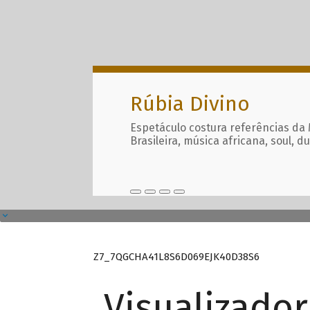
Rúbia Divino
Espetáculo costura referências da
Brasileira, música africana, soul, d
Z7_7QGCHA41L8S6D069EJK40D38S6
Visualizado