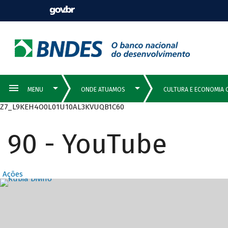
Z7_L9KEH4O0L01U10AL3KVUQB1C60
90 - YouTube
Ações
Destaques Prin