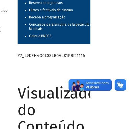
Reserva de ingressos
Filmes e festivais de cinema
s não
Receba a programação
Concursos para Escolha de Espetáculos
o
Musicais
r
Galeria BNDES
Z7_L9KEH4O0LGSLB0ALK1PBI21116
Visualizador
do
Conteúdo