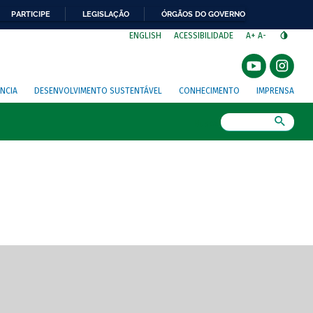
PARTICIPE
LEGISLAÇÃO
ÓRGÃOS DO GOVERNO
⁣
ENGLISH
ACESSIBILIDADE
A+
A-
NCIA
DESENVOLVIMENTO SUSTENTÁVEL
CONHECIMENTO
IMPRENSA
Busca
gem de tela