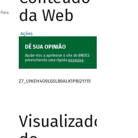
da Web
 Para
Ações
DÊ SUA OPINIÃO
Ajude-nos a aprimorar o site do BNDES
preenchendo uma rápida
pesquisa
.
Z7_L9KEH4O0LGSLB0ALK1PBI21115
Visualizador