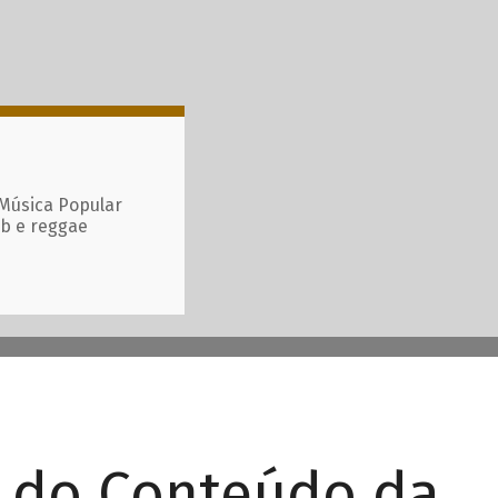
 Música Popular
ub e reggae
r do Conteúdo da