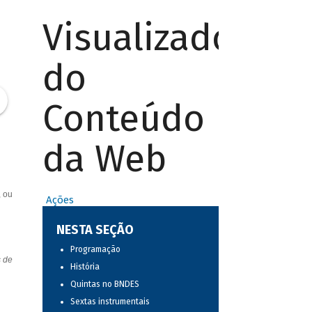
Visualizador
do
Conteúdo
da Web
, ou
Ações
NESTA SEÇÃO
Programação
s de
História
Quintas no BNDES
Sextas instrumentais