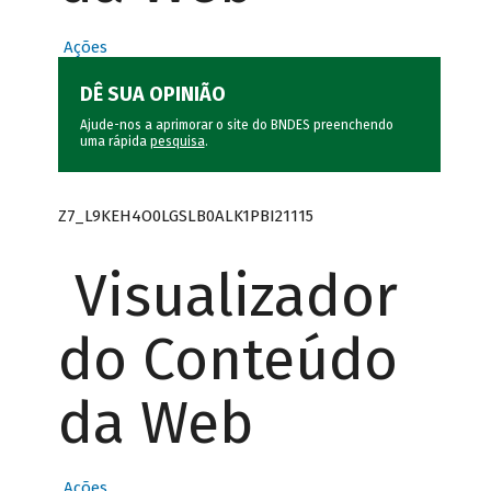
Ações
DÊ SUA OPINIÃO
Ajude-nos a aprimorar o site do BNDES preenchendo
uma rápida
pesquisa
.
Z7_L9KEH4O0LGSLB0ALK1PBI21115
Visualizador
do Conteúdo
da Web
Ações