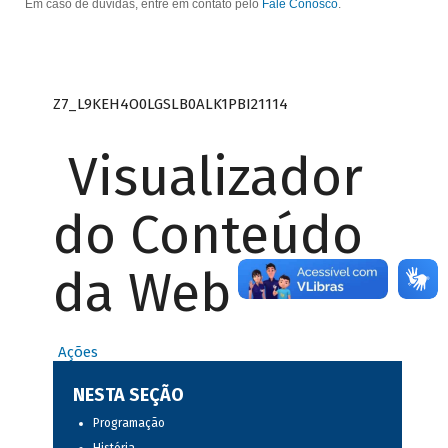
Em caso de dúvidas, entre em contato pelo
Fale Conosco
.
Z7_L9KEH4O0LGSLB0ALK1PBI21114
Visualizador
do Conteúdo
da Web
Ações
NESTA SEÇÃO
Programação