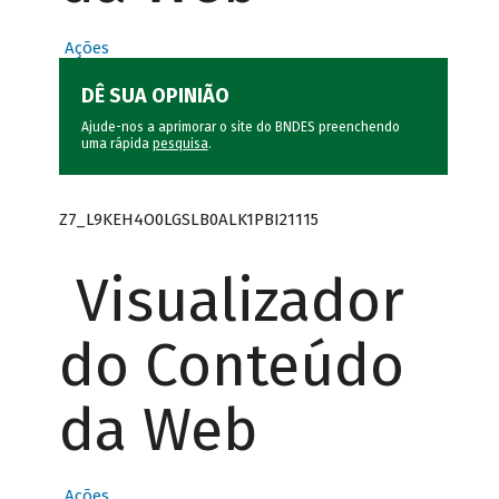
Ações
DÊ SUA OPINIÃO
Ajude-nos a aprimorar o site do BNDES preenchendo
uma rápida
pesquisa
.
Z7_L9KEH4O0LGSLB0ALK1PBI21115
Visualizador
do Conteúdo
da Web
Ações