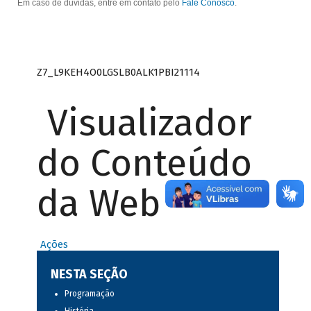
Em caso de dúvidas, entre em contato pelo
Fale Conosco
.
Z7_L9KEH4O0LGSLB0ALK1PBI21114
Visualizador
do Conteúdo
da Web
Ações
NESTA SEÇÃO
Programação