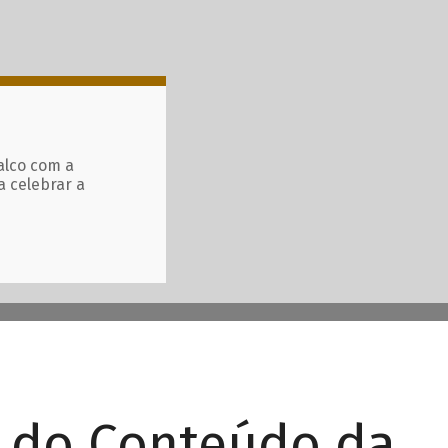
alco com a
a celebrar a
r do Conteúdo da