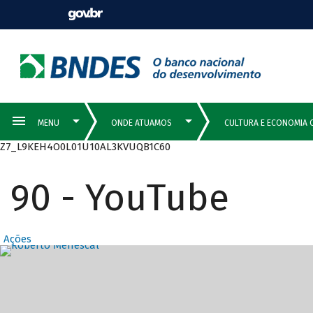
Z7_L9KEH4O0L01U10AL3KVUQB1C60
90 - YouTube
Ações
Destaques Prin