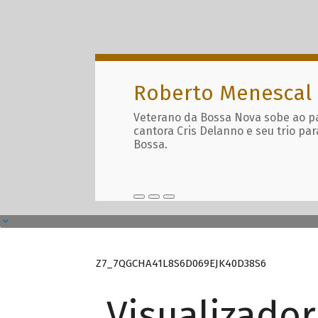
Roberto Menescal
Veterano da Bossa Nova sobe ao p
cantora Cris Delanno e seu trio par
Bossa.
Z7_7QGCHA41L8S6D069EJK40D38S6
Visualizado