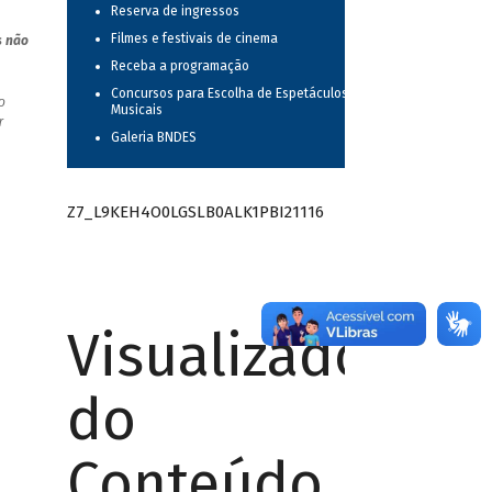
Reserva de ingressos
Filmes e festivais de cinema
s não
Receba a programação
Concursos para Escolha de Espetáculos
o
Musicais
r
Galeria BNDES
Z7_L9KEH4O0LGSLB0ALK1PBI21116
Visualizador
do
Conteúdo