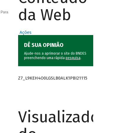
da Web
 Para
Ações
DÊ SUA OPINIÃO
Ajude-nos a aprimorar o site do BNDES
preenchendo uma rápida
pesquisa
.
Z7_L9KEH4O0LGSLB0ALK1PBI21115
Visualizador