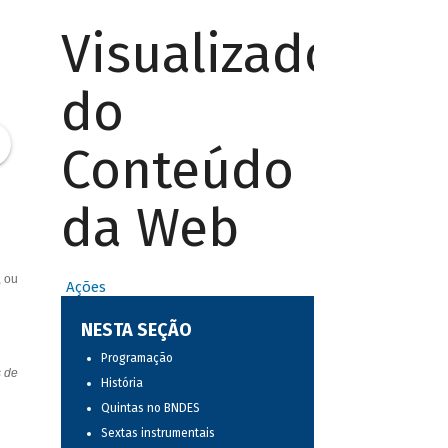
Visualizador
do
Conteúdo
da Web
, ou
Ações
NESTA SEÇÃO
Programação
s de
História
Quintas no BNDES
Sextas instrumentais