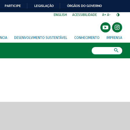
PARTICIPE
LEGISLAÇÃO
ÓRGÃOS DO GOVERNO
⁣
ENGLISH
ACESSIBILIDADE
A+
A-
NCIA
DESENVOLVIMENTO SUSTENTÁVEL
CONHECIMENTO
IMPRENSA
Busca
gem de tela