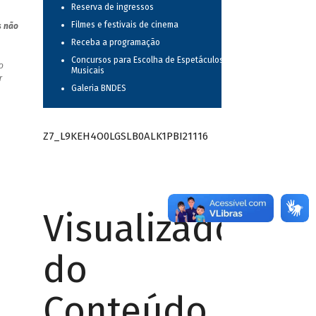
Reserva de ingressos
Filmes e festivais de cinema
s não
Receba a programação
Concursos para Escolha de Espetáculos
o
Musicais
r
Galeria BNDES
Z7_L9KEH4O0LGSLB0ALK1PBI21116
Visualizador
do
Conteúdo