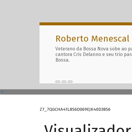
Roberto Menescal
Veterano da Bossa Nova sobe ao p
cantora Cris Delanno e seu trio par
Bossa.
Z7_7QGCHA41L8S6D069EJK40D38S6
Visualizado