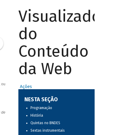
Visualizador
do
Conteúdo
da Web
, ou
Ações
NESTA SEÇÃO
Programação
s de
História
Quintas no BNDES
Sextas instrumentais