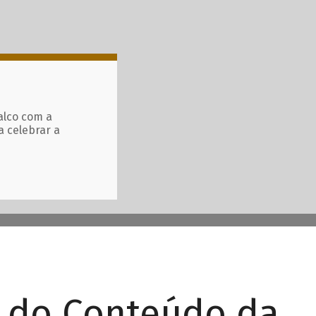
alco com a
a celebrar a
r do Conteúdo da