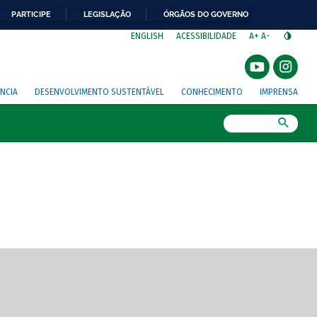
PARTICIPE
LEGISLAÇÃO
ÓRGÃOS DO GOVERNO
⁣
ENGLISH
ACESSIBILIDADE
A+
A-
NCIA
DESENVOLVIMENTO SUSTENTÁVEL
CONHECIMENTO
IMPRENSA
Busca
gem de tela