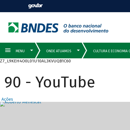
Z7_L9KEH4O0L01U10AL3KVUQB1C60
90 - YouTube
Ações
Destaques Prin