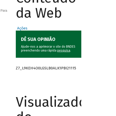
da Web
 Para
Ações
DÊ SUA OPINIÃO
Ajude-nos a aprimorar o site do BNDES
preenchendo uma rápida
pesquisa
.
Z7_L9KEH4O0LGSLB0ALK1PBI21115
Visualizador