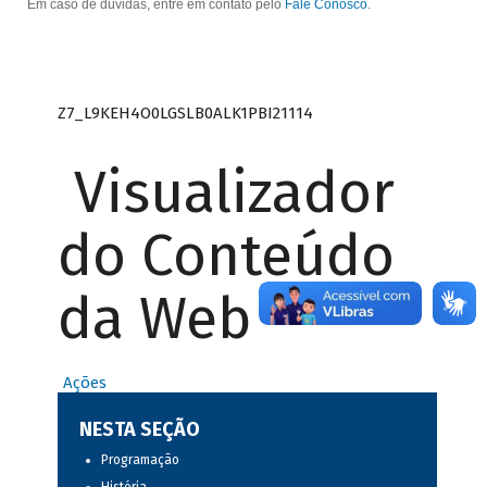
Em caso de dúvidas, entre em contato pelo
Fale Conosco
.
Z7_L9KEH4O0LGSLB0ALK1PBI21114
Visualizador
do Conteúdo
da Web
Ações
NESTA SEÇÃO
Programação