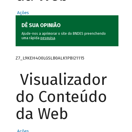
Ações
DÊ SUA OPINIÃO
Ajude-nos a aprimorar o site do BNDES preenchendo
uma rápida
pesquisa
.
Z7_L9KEH4O0LGSLB0ALK1PBI21115
Visualizador
do Conteúdo
da Web
Ações