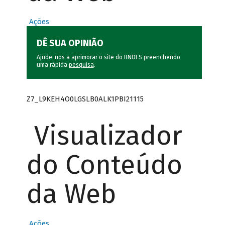
Ações
DÊ SUA OPINIÃO
Ajude-nos a aprimorar o site do BNDES preenchendo
uma rápida
pesquisa
.
Z7_L9KEH4O0LGSLB0ALK1PBI21115
Visualizador
do Conteúdo
da Web
Ações