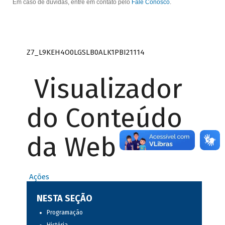
Em caso de dúvidas, entre em contato pelo
Fale Conosco
.
Z7_L9KEH4O0LGSLB0ALK1PBI21114
Visualizador
do Conteúdo
da Web
Ações
NESTA SEÇÃO
Programação