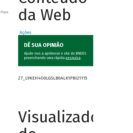
da Web
 Para
Ações
DÊ SUA OPINIÃO
Ajude-nos a aprimorar o site do BNDES
preenchendo uma rápida
pesquisa
.
Z7_L9KEH4O0LGSLB0ALK1PBI21115
Visualizador