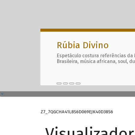
Rúbia Divino
Espetáculo costura referências da
Brasileira, música africana, soul, d
Z7_7QGCHA41L8S6D069EJK40D38S6
Visualizado