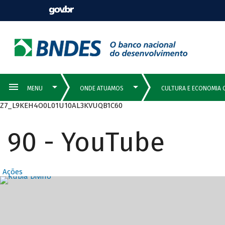
Z7_L9KEH4O0L01U10AL3KVUQB1C60
90 - YouTube
Ações
Destaques Prin