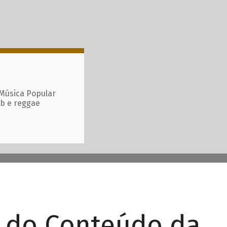
 Música Popular
ub e reggae
r do Conteúdo da