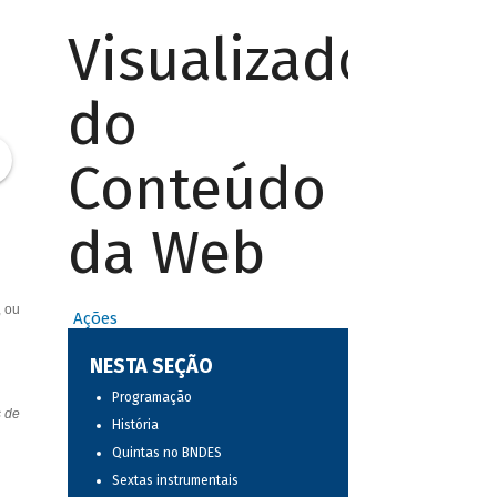
Visualizador
do
Conteúdo
da Web
, ou
Ações
NESTA SEÇÃO
Programação
s de
História
Quintas no BNDES
Sextas instrumentais