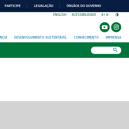
PARTICIPE
LEGISLAÇÃO
ÓRGÃOS DO GOVERNO
⁣
ENGLISH
ACESSIBILIDADE
A+
A-
NCIA
DESENVOLVIMENTO SUSTENTÁVEL
CONHECIMENTO
IMPRENSA
Busca
gem de tela