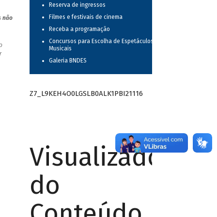
Reserva de ingressos
Filmes e festivais de cinema
s não
Receba a programação
Concursos para Escolha de Espetáculos
o
Musicais
r
Galeria BNDES
Z7_L9KEH4O0LGSLB0ALK1PBI21116
Visualizador
do
Conteúdo