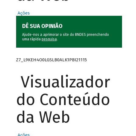
Ações
DÊ SUA OPINIÃO
Ajude-nos a aprimorar o site do BNDES preenchendo
uma rápida
pesquisa
.
Z7_L9KEH4O0LGSLB0ALK1PBI21115
Visualizador
do Conteúdo
da Web
Ações