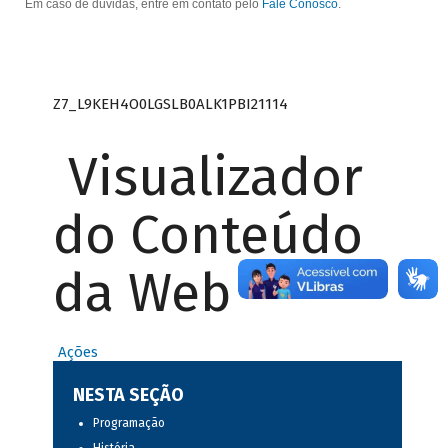
Em caso de dúvidas, entre em contato pelo
Fale Conosco
.
Z7_L9KEH4O0LGSLB0ALK1PBI21114
Visualizador
do Conteúdo
da Web
Ações
NESTA SEÇÃO
Programação