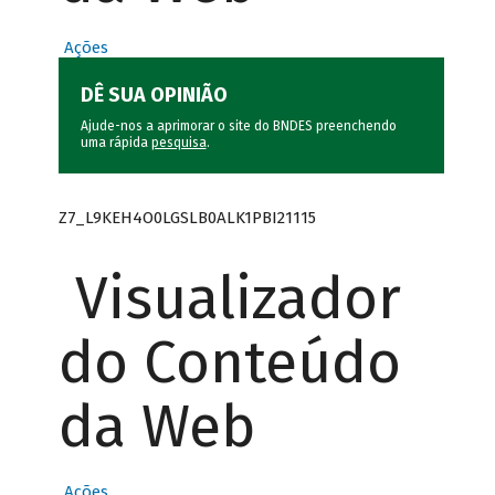
Ações
DÊ SUA OPINIÃO
Ajude-nos a aprimorar o site do BNDES preenchendo
uma rápida
pesquisa
.
Z7_L9KEH4O0LGSLB0ALK1PBI21115
Visualizador
do Conteúdo
da Web
Ações