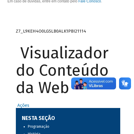
Em caso de dúvidas, entre em contato pelo
Fale Conosco
.
Z7_L9KEH4O0LGSLB0ALK1PBI21114
Visualizador
do Conteúdo
da Web
Ações
NESTA SEÇÃO
Programação