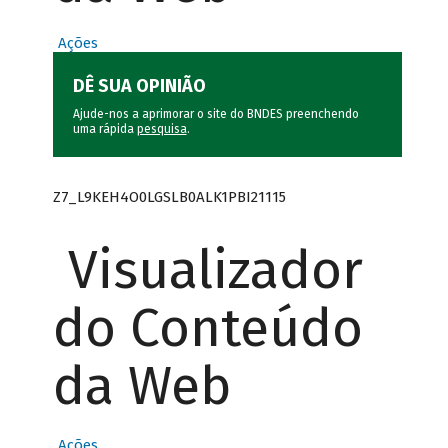
Ações
DÊ SUA OPINIÃO
Ajude-nos a aprimorar o site do BNDES preenchendo
uma rápida
pesquisa
.
Z7_L9KEH4O0LGSLB0ALK1PBI21115
Visualizador
do Conteúdo
da Web
Ações