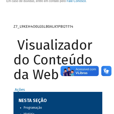
Em caso de dúvidas, entre em contato pelo
Fale Conosco
.
Z7_L9KEH4O0LGSLB0ALK1PBI21114
Visualizador
do Conteúdo
da Web
Ações
NESTA SEÇÃO
Programação