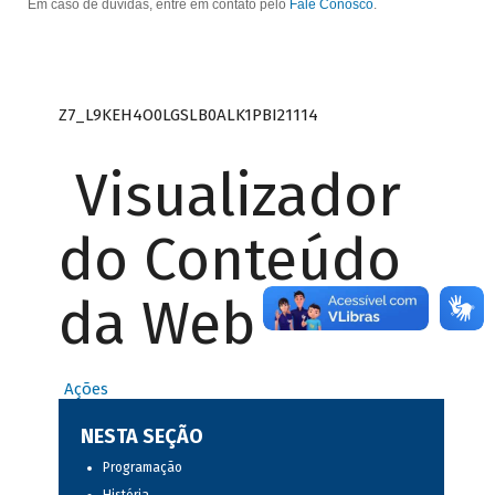
Em caso de dúvidas, entre em contato pelo
Fale Conosco
.
Z7_L9KEH4O0LGSLB0ALK1PBI21114
Visualizador
do Conteúdo
da Web
Ações
NESTA SEÇÃO
Programação