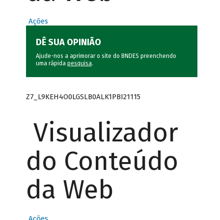
Ações
DÊ SUA OPINIÃO
Ajude-nos a aprimorar o site do BNDES preenchendo
uma rápida
pesquisa
.
Z7_L9KEH4O0LGSLB0ALK1PBI21115
Visualizador
do Conteúdo
da Web
Ações