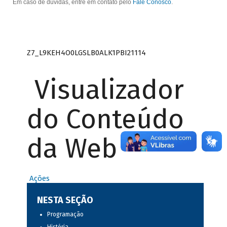
Em caso de dúvidas, entre em contato pelo
Fale Conosco
.
Z7_L9KEH4O0LGSLB0ALK1PBI21114
Visualizador
do Conteúdo
da Web
Ações
NESTA SEÇÃO
Programação