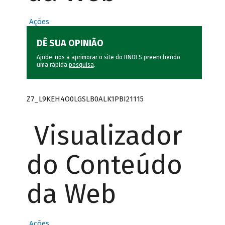
Ações
DÊ SUA OPINIÃO
Ajude-nos a aprimorar o site do BNDES preenchendo
uma rápida
pesquisa
.
Z7_L9KEH4O0LGSLB0ALK1PBI21115
Visualizador
do Conteúdo
da Web
Ações