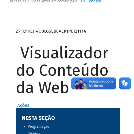
Em caso de dúvidas, entre em contato pelo
Fale Conosco
.
Z7_L9KEH4O0LGSLB0ALK1PBI21114
Visualizador
do Conteúdo
da Web
Ações
NESTA SEÇÃO
Programação