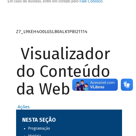
Em caso de dúvidas, entre em contato pelo
Fale Conosco
.
Z7_L9KEH4O0LGSLB0ALK1PBI21114
Visualizador
do Conteúdo
da Web
Ações
NESTA SEÇÃO
Programação