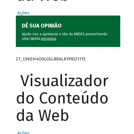
Ações
DÊ SUA OPINIÃO
Ajude-nos a aprimorar o site do BNDES preenchendo
uma rápida
pesquisa
.
Z7_L9KEH4O0LGSLB0ALK1PBI21115
Visualizador
do Conteúdo
da Web
Ações