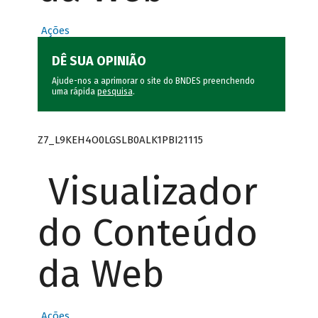
Ações
DÊ SUA OPINIÃO
Ajude-nos a aprimorar o site do BNDES preenchendo
uma rápida
pesquisa
.
Z7_L9KEH4O0LGSLB0ALK1PBI21115
Visualizador
do Conteúdo
da Web
Ações