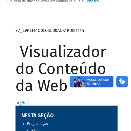
Em caso de dúvidas, entre em contato pelo
Fale Conosco
.
Z7_L9KEH4O0LGSLB0ALK1PBI21114
Visualizador
do Conteúdo
da Web
Ações
NESTA SEÇÃO
Programação