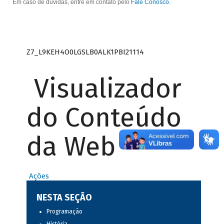
Em caso de dúvidas, entre em contato pelo
Fale Conosco
.
Z7_L9KEH4O0LGSLB0ALK1PBI21114
Visualizador
do Conteúdo
da Web
Ações
NESTA SEÇÃO
Programação