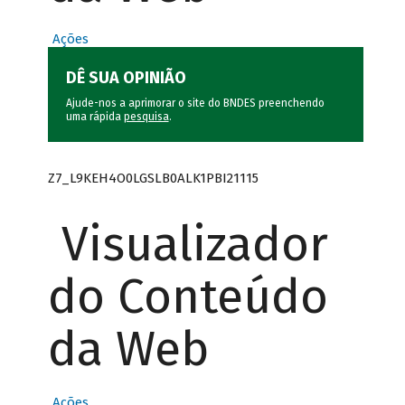
Ações
DÊ SUA OPINIÃO
Ajude-nos a aprimorar o site do BNDES preenchendo
uma rápida
pesquisa
.
Z7_L9KEH4O0LGSLB0ALK1PBI21115
Visualizador
do Conteúdo
da Web
Ações