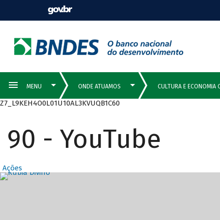
Z7_L9KEH4O0L01U10AL3KVUQB1C60
90 - YouTube
Ações
Destaques Prin