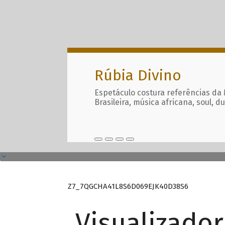
Rúbia Divino
Espetáculo costura referências da
Brasileira, música africana, soul, d
Z7_7QGCHA41L8S6D069EJK40D38S6
Visualizado