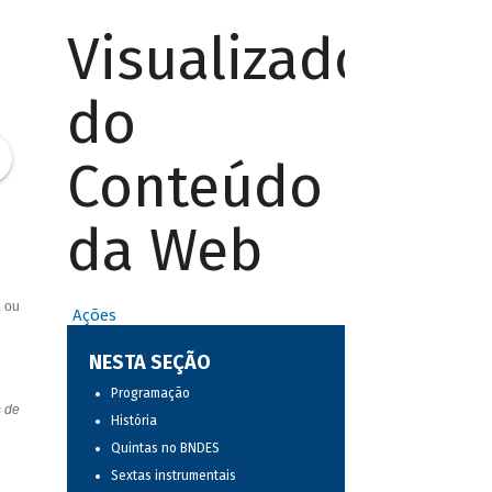
Visualizador
do
Conteúdo
da Web
, ou
Ações
NESTA SEÇÃO
Programação
s de
História
Quintas no BNDES
Sextas instrumentais