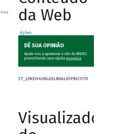
da Web
 Para
Ações
DÊ SUA OPINIÃO
Ajude-nos a aprimorar o site do BNDES
preenchendo uma rápida
pesquisa
.
Z7_L9KEH4O0LGSLB0ALK1PBI21115
Visualizador