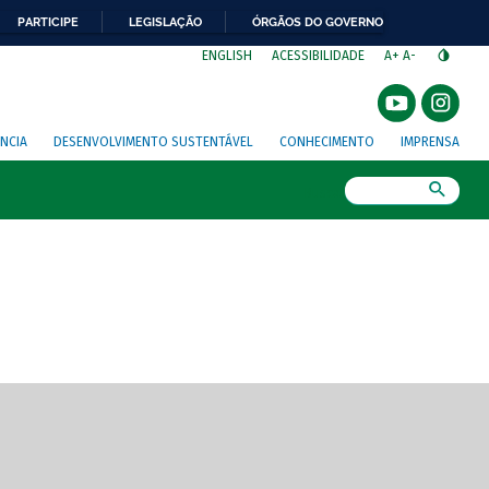
PARTICIPE
LEGISLAÇÃO
ÓRGÃOS DO GOVERNO
⁣
ENGLISH
ACESSIBILIDADE
A+
A-
NCIA
DESENVOLVIMENTO SUSTENTÁVEL
CONHECIMENTO
IMPRENSA
Busca
gem de tela