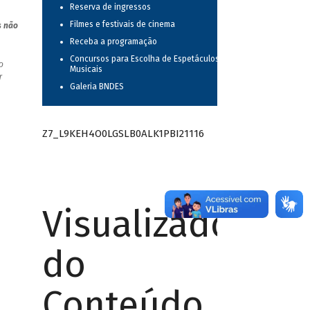
Reserva de ingressos
Filmes e festivais de cinema
s não
Receba a programação
Concursos para Escolha de Espetáculos
o
Musicais
r
Galeria BNDES
Z7_L9KEH4O0LGSLB0ALK1PBI21116
Visualizador
do
Conteúdo