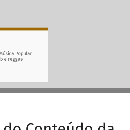
 Música Popular
ub e reggae
r do Conteúdo da