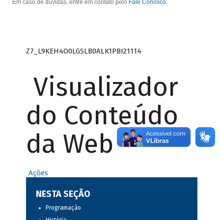
Em caso de dúvidas, entre em contato pelo
Fale Conosco
.
Z7_L9KEH4O0LGSLB0ALK1PBI21114
Visualizador
do Conteúdo
da Web
Ações
NESTA SEÇÃO
Programação