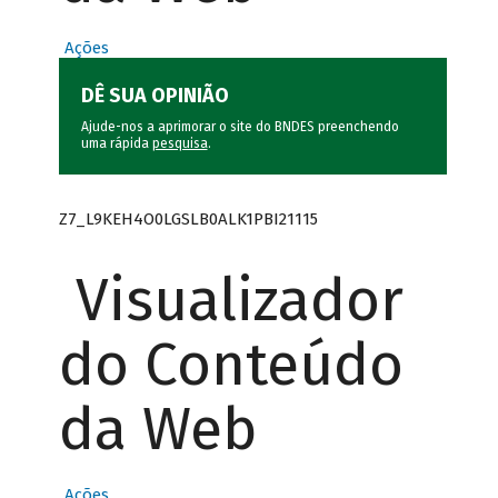
Ações
DÊ SUA OPINIÃO
Ajude-nos a aprimorar o site do BNDES preenchendo
uma rápida
pesquisa
.
Z7_L9KEH4O0LGSLB0ALK1PBI21115
Visualizador
do Conteúdo
da Web
Ações