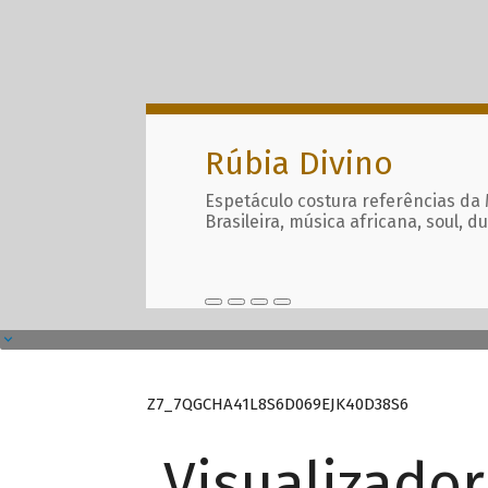
Rúbia Divino
Espetáculo costura referências da
Brasileira, música africana, soul, d
Z7_7QGCHA41L8S6D069EJK40D38S6
Visualizado