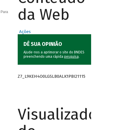
da Web
 Para
Ações
DÊ SUA OPINIÃO
Ajude-nos a aprimorar o site do BNDES
preenchendo uma rápida
pesquisa
.
Z7_L9KEH4O0LGSLB0ALK1PBI21115
Visualizador