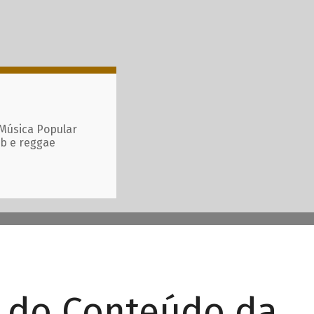
 Música Popular
ub e reggae
r do Conteúdo da