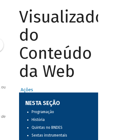
Visualizador
do
Conteúdo
da Web
, ou
Ações
NESTA SEÇÃO
Programação
s de
História
Quintas no BNDES
Sextas instrumentais