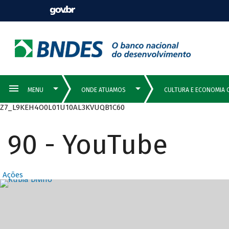
Z7_L9KEH4O0L01U10AL3KVUQB1C60
90 - YouTube
Ações
Destaques Prin