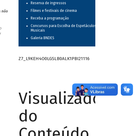
Reserva de ingressos
Filmes e festivais de cinema
s não
Receba a programação
Concursos para Escolha de Espetáculos
o
Musicais
r
Galeria BNDES
Z7_L9KEH4O0LGSLB0ALK1PBI21116
Visualizador
do
Conteúdo