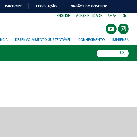
PARTICIPE
LEGISLAÇÃO
ÓRGÃOS DO GOVERNO
⁣
ENGLISH
ACESSIBILIDADE
A+
A-
NCIA
DESENVOLVIMENTO SUSTENTÁVEL
CONHECIMENTO
IMPRENSA
Busca
gem de tela