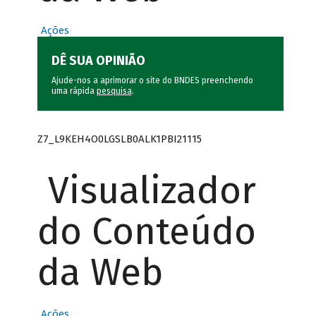
Ações
DÊ SUA OPINIÃO
Ajude-nos a aprimorar o site do BNDES preenchendo
uma rápida
pesquisa
.
Z7_L9KEH4O0LGSLB0ALK1PBI21115
Visualizador
do Conteúdo
da Web
Ações