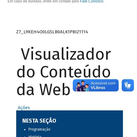
Em caso de dúvidas, entre em contato pelo
Fale Conosco
.
Z7_L9KEH4O0LGSLB0ALK1PBI21114
Visualizador
do Conteúdo
da Web
Ações
NESTA SEÇÃO
Programação