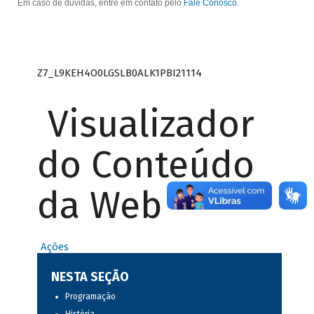
Em caso de dúvidas, entre em contato pelo
Fale Conosco
.
Z7_L9KEH4O0LGSLB0ALK1PBI21114
Visualizador
do Conteúdo
da Web
Ações
NESTA SEÇÃO
Programação