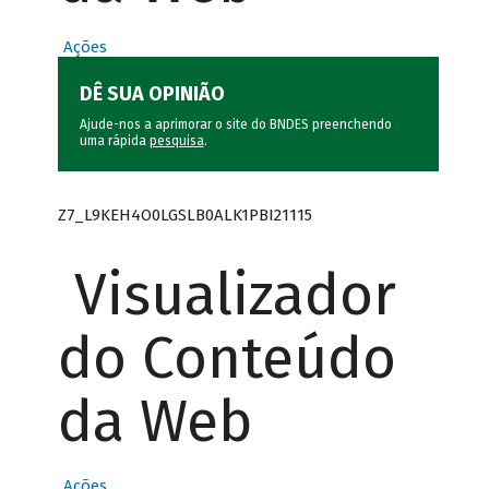
Ações
DÊ SUA OPINIÃO
Ajude-nos a aprimorar o site do BNDES preenchendo
uma rápida
pesquisa
.
Z7_L9KEH4O0LGSLB0ALK1PBI21115
Visualizador
do Conteúdo
da Web
Ações