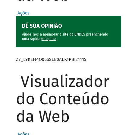
Ações
DÊ SUA OPINIÃO
Ajude-nos a aprimorar o site do BNDES preenchendo
uma rápida
pesquisa
.
Z7_L9KEH4O0LGSLB0ALK1PBI21115
Visualizador
do Conteúdo
da Web
Ações