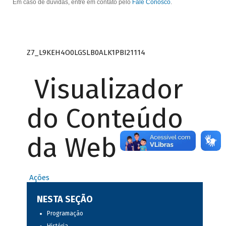
Em caso de dúvidas, entre em contato pelo
Fale Conosco
.
Z7_L9KEH4O0LGSLB0ALK1PBI21114
Visualizador
do Conteúdo
da Web
Ações
NESTA SEÇÃO
Programação