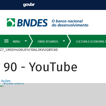
Z7_L9KEH4O0L01U10AL3KVUQB1C60
90 - YouTube
Ações
Destaques Prin