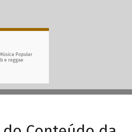
 Música Popular
ub e reggae
r do Conteúdo da