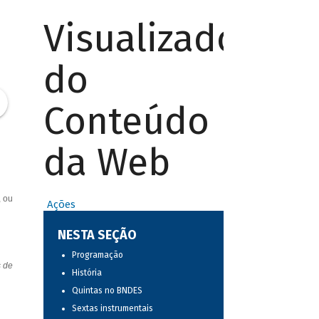
Visualizador
do
Conteúdo
da Web
, ou
Ações
NESTA SEÇÃO
Programação
s de
História
Quintas no BNDES
Sextas instrumentais