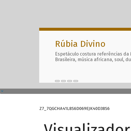
Rúbia Divino
Espetáculo costura referências da
Brasileira, música africana, soul, d
Z7_7QGCHA41L8S6D069EJK40D38S6
Visualizado