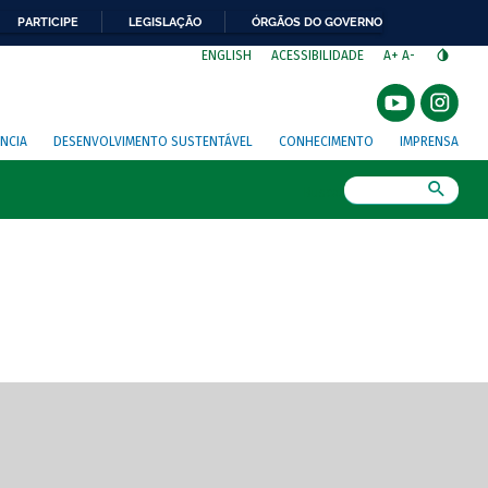
PARTICIPE
LEGISLAÇÃO
ÓRGÃOS DO GOVERNO
⁣
ENGLISH
ACESSIBILIDADE
A+
A-
NCIA
DESENVOLVIMENTO SUSTENTÁVEL
CONHECIMENTO
IMPRENSA
Busca
gem de tela