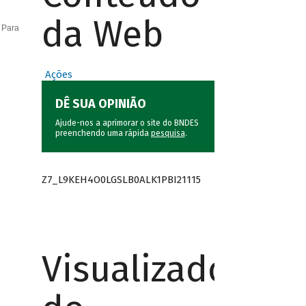
da Web
 Para
Ações
DÊ SUA OPINIÃO
Ajude-nos a aprimorar o site do BNDES
preenchendo uma rápida
pesquisa
.
Z7_L9KEH4O0LGSLB0ALK1PBI21115
Visualizador