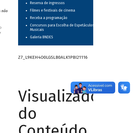
Reserva de ingressos
Filmes e festivais de cinema
s não
Receba a programação
Concursos para Escolha de Espetáculos
o
Musicais
r
Galeria BNDES
Z7_L9KEH4O0LGSLB0ALK1PBI21116
Visualizador
do
Conteúdo