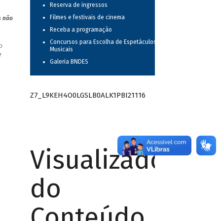
Reserva de ingressos
Filmes e festivais de cinema
s não
Receba a programação
Concursos para Escolha de Espetáculos
o
Musicais
r
Galeria BNDES
Z7_L9KEH4O0LGSLB0ALK1PBI21116
Visualizador
do
Conteúdo