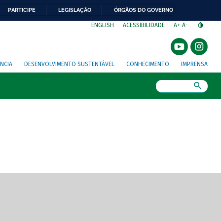
PARTICIPE
LEGISLAÇÃO
ÓRGÃOS DO GOVERNO
⁣
ENGLISH
ACESSIBILIDADE
A+
A-
NCIA
DESENVOLVIMENTO SUSTENTÁVEL
CONHECIMENTO
IMPRENSA
Busca
gem de tela