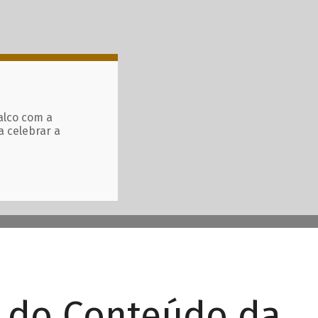
alco com a
a celebrar a
r do Conteúdo da