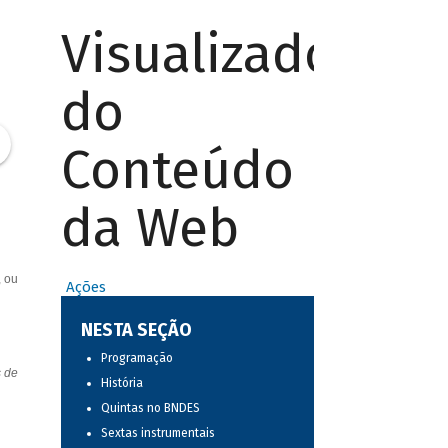
Visualizador
do
Conteúdo
da Web
, ou
Ações
NESTA SEÇÃO
Programação
s de
História
Quintas no BNDES
Sextas instrumentais