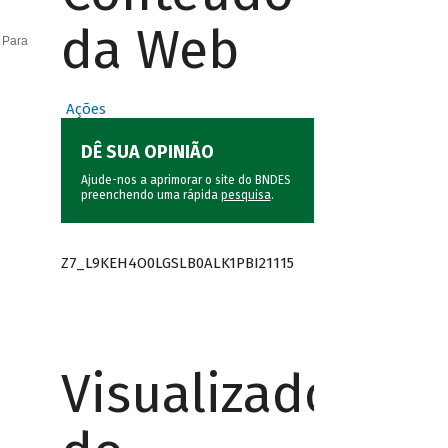
da Web
 Para
Ações
DÊ SUA OPINIÃO
Ajude-nos a aprimorar o site do BNDES
preenchendo uma rápida
pesquisa
.
Z7_L9KEH4O0LGSLB0ALK1PBI21115
Visualizador