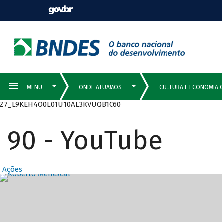
Z7_L9KEH4O0L01U10AL3KVUQB1C60
90 - YouTube
Ações
Destaques Prin