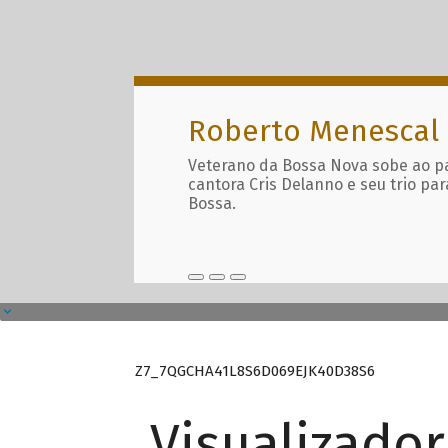
Roberto Menescal
Veterano da Bossa Nova sobe ao p
cantora Cris Delanno e seu trio par
Bossa.
Z7_7QGCHA41L8S6D069EJK40D38S6
Visualizado