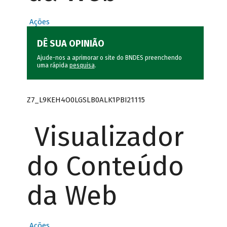
Ações
DÊ SUA OPINIÃO
Ajude-nos a aprimorar o site do BNDES preenchendo
uma rápida
pesquisa
.
Z7_L9KEH4O0LGSLB0ALK1PBI21115
Visualizador
do Conteúdo
da Web
Ações