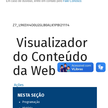
Em caso de dúvidas, entre em contato pelo
Fale Conosco
.
Z7_L9KEH4O0LGSLB0ALK1PBI21114
Visualizador
do Conteúdo
da Web
Ações
NESTA SEÇÃO
Programação