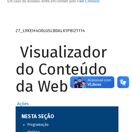
Em caso de dúvidas, entre em contato pelo
Fale Conosco
.
Z7_L9KEH4O0LGSLB0ALK1PBI21114
Visualizador
do Conteúdo
da Web
Ações
NESTA SEÇÃO
Programação