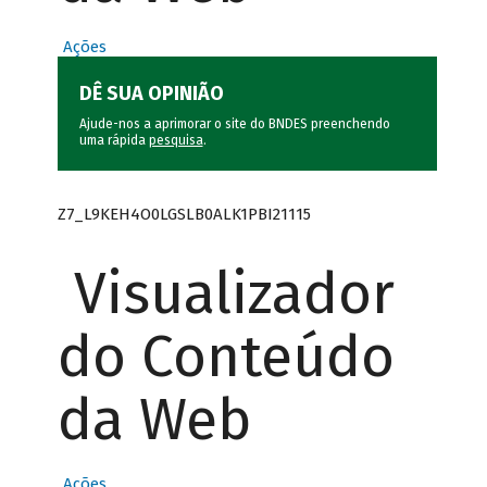
Ações
DÊ SUA OPINIÃO
Ajude-nos a aprimorar o site do BNDES preenchendo
uma rápida
pesquisa
.
Z7_L9KEH4O0LGSLB0ALK1PBI21115
Visualizador
do Conteúdo
da Web
Ações