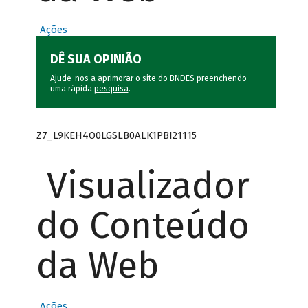
Ações
DÊ SUA OPINIÃO
Ajude-nos a aprimorar o site do BNDES preenchendo
uma rápida
pesquisa
.
Z7_L9KEH4O0LGSLB0ALK1PBI21115
Visualizador
do Conteúdo
da Web
Ações