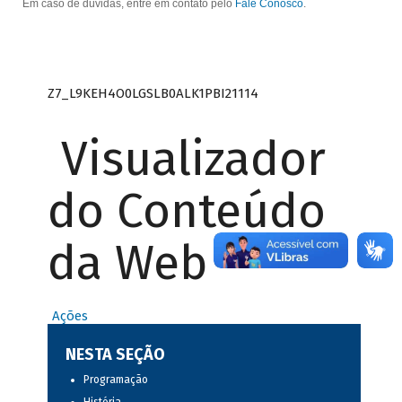
Em caso de dúvidas, entre em contato pelo
Fale Conosco
.
Z7_L9KEH4O0LGSLB0ALK1PBI21114
Visualizador
do Conteúdo
da Web
Ações
NESTA SEÇÃO
Programação