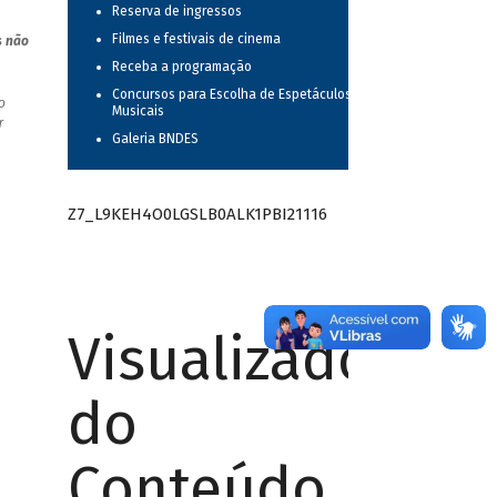
Reserva de ingressos
Filmes e festivais de cinema
s não
Receba a programação
Concursos para Escolha de Espetáculos
o
Musicais
r
Galeria BNDES
Z7_L9KEH4O0LGSLB0ALK1PBI21116
Visualizador
do
Conteúdo