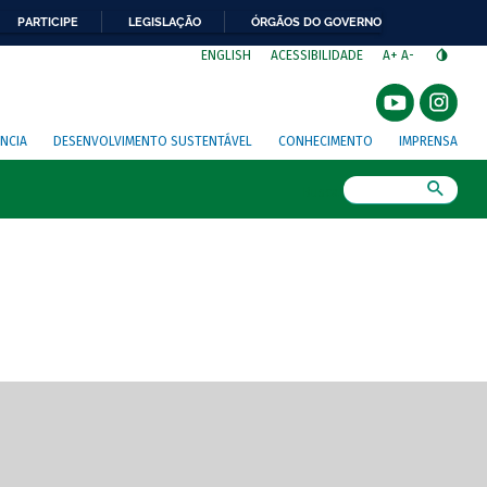
PARTICIPE
LEGISLAÇÃO
ÓRGÃOS DO GOVERNO
⁣
ENGLISH
ACESSIBILIDADE
A+
A-
NCIA
DESENVOLVIMENTO SUSTENTÁVEL
CONHECIMENTO
IMPRENSA
Busca
gem de tela