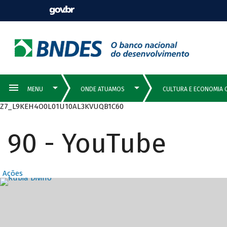
Z7_L9KEH4O0L01U10AL3KVUQB1C60
90 - YouTube
Ações
Destaques Prin