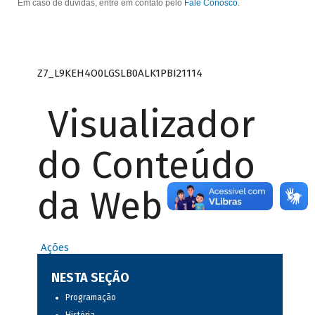
Em caso de dúvidas, entre em contato pelo
Fale Conosco
.
Z7_L9KEH4O0LGSLB0ALK1PBI21114
Visualizador
do Conteúdo
da Web
Ações
NESTA SEÇÃO
Programação