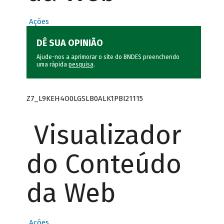
Ações
DÊ SUA OPINIÃO
Ajude-nos a aprimorar o site do BNDES preenchendo
uma rápida
pesquisa
.
Z7_L9KEH4O0LGSLB0ALK1PBI21115
Visualizador
do Conteúdo
da Web
Ações