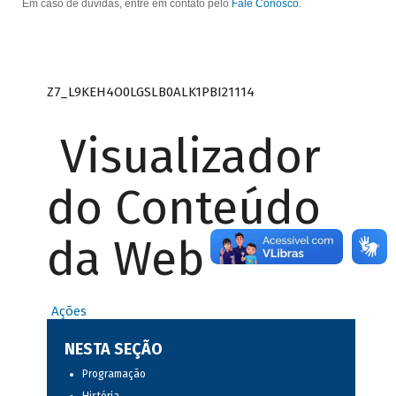
Em caso de dúvidas, entre em contato pelo
Fale Conosco
.
Z7_L9KEH4O0LGSLB0ALK1PBI21114
Visualizador
do Conteúdo
da Web
Ações
NESTA SEÇÃO
Programação