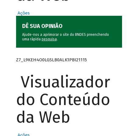
Ações
DÊ SUA OPINIÃO
Ajude-nos a aprimorar o site do BNDES preenchendo
uma rápida
pesquisa
.
Z7_L9KEH4O0LGSLB0ALK1PBI21115
Visualizador
do Conteúdo
da Web
Ações