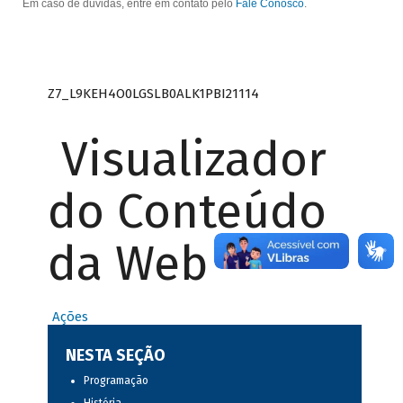
Em caso de dúvidas, entre em contato pelo
Fale Conosco
.
Z7_L9KEH4O0LGSLB0ALK1PBI21114
Visualizador
do Conteúdo
da Web
Ações
NESTA SEÇÃO
Programação