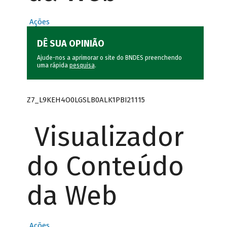
Ações
DÊ SUA OPINIÃO
Ajude-nos a aprimorar o site do BNDES preenchendo
uma rápida
pesquisa
.
Z7_L9KEH4O0LGSLB0ALK1PBI21115
Visualizador
do Conteúdo
da Web
Ações