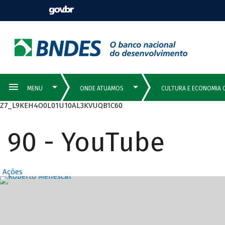
Z7_L9KEH4O0L01U10AL3KVUQB1C60
90 - YouTube
Ações
Destaques Prin