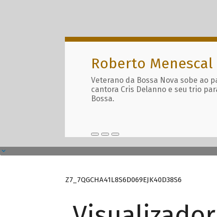
Roberto Menescal
Veterano da Bossa Nova sobe ao p
cantora Cris Delanno e seu trio par
Bossa.
Z7_7QGCHA41L8S6D069EJK40D38S6
Visualizado