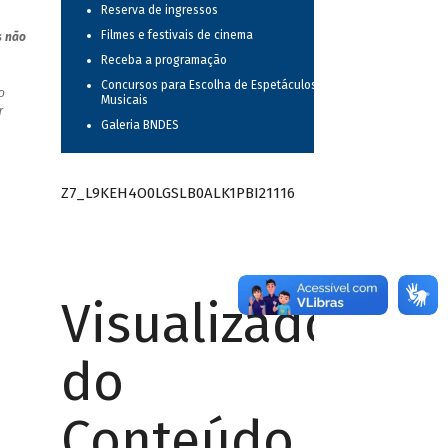
Reserva de ingressos
Filmes e festivais de cinema
s não
Receba a programação
Concursos para Escolha de Espetáculos
o
Musicais
r
Galeria BNDES
Z7_L9KEH4O0LGSLB0ALK1PBI21116
Visualizador
do
Conteúdo