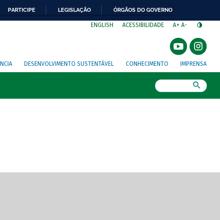
PARTICIPE
LEGISLAÇÃO
ÓRGÃOS DO GOVERNO
⁣
ENGLISH
ACESSIBILIDADE
A+
A-
NCIA
DESENVOLVIMENTO SUSTENTÁVEL
CONHECIMENTO
IMPRENSA
Busca
gem de tela