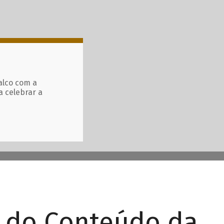
alco com a
a celebrar a
r do Conteúdo da