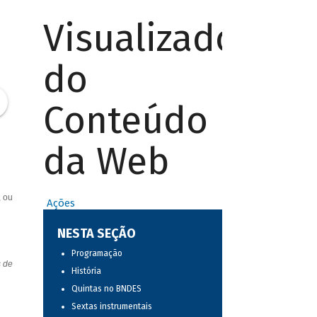
Visualizador
do
Conteúdo
da Web
, ou
Ações
NESTA SEÇÃO
Programação
s de
História
Quintas no BNDES
Sextas instrumentais