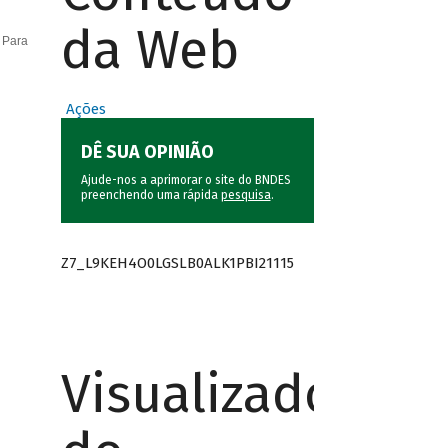
da Web
 Para
Ações
DÊ SUA OPINIÃO
Ajude-nos a aprimorar o site do BNDES
preenchendo uma rápida
pesquisa
.
Z7_L9KEH4O0LGSLB0ALK1PBI21115
Visualizador